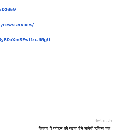
1502659
lynewsservices/
LvSyB0oXmBFwtfzuJl5gU
Next article
सिरपुर में पर्यटन को बढ़ावा देने चलेगी टूरिज्म बस-