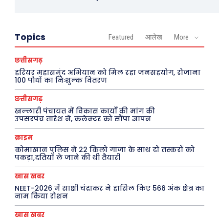
Topics
Featured
आलेख
More
छत्तीसगढ़
हरियर महासमुंद अभियान को मिल रहा जनसहयोग, रोजाना
100 पौधों का निःशुल्क वितरण
छत्तीसगढ़
खल्लारी पंचायत में विकास कार्यों की मांग की
उपसरपंच तारेश ने, कलेक्टर को सौंपा ज्ञापन
क्राइम
कोमाखान पुलिस ने 22 किलो गांजा के साथ दो तस्करों को
पकड़ा,दतिया ले जाने की थी तैयारी
खास खबर
NEET-2026 में साक्षी चंद्राकर ने हासिल किए 566 अंक क्षेत्र का
नाम किया रोशन
खास खबर