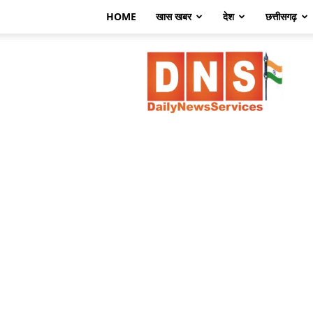
HOME
खास खबर
देश
छत्तीसगढ़
डेली
न्यूज़
सर्विसेज