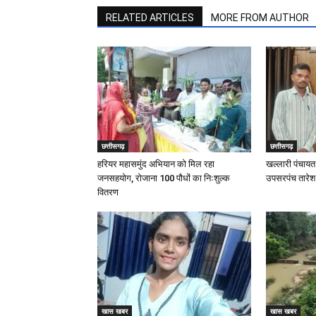
RELATED ARTICLES
MORE FROM AUTHOR
छत्तीसगढ़
छत्तीसगढ़
हरियर महासमुंद अभियान को मिल रहा
खल्लारी पंचायत 
जनसहयोग, रोजाना 100 पौधों का निःशुल्क
उपसरपंच तारेश न
वितरण
खास खबर
खास खबर