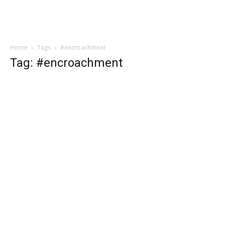
Home
Tags
#encroachment
Tag: #encroachment