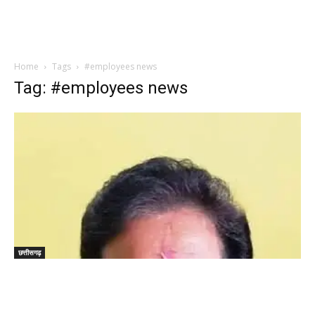
Home
Tags
#employees news
Tag: #employees news
छत्तीसगढ़