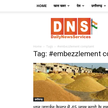
HOME
खास खबर
देश
छत्तीसगढ़
डेली
न्यूज़
सर्विसेज
Home
Tags
#embezzlement complaint
Tag: #embezzlement c
छत्तीसगढ़
धान उपार्जन केन्द्र में 45 लाख रूपये के ग