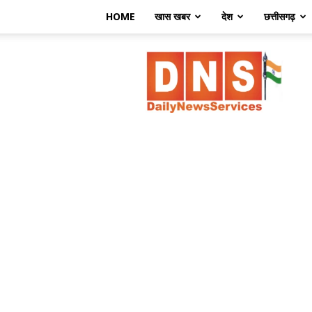
HOME
खास खबर
देश
छत्तीसगढ़
डेली
न्यूज़
सर्विसेज