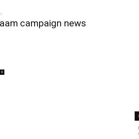
ws
Naam campaign news
0