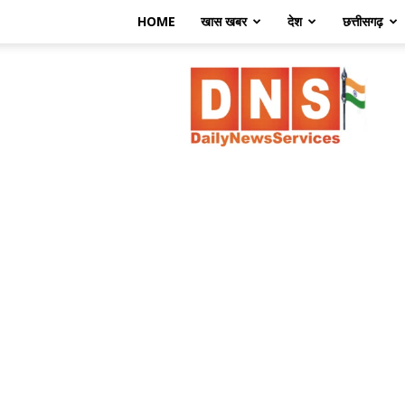
HOME
खास खबर
देश
छत्तीसगढ़
डेली
न्यूज़
सर्विसेज