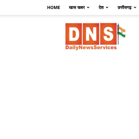
HOME
खास खबर
देश
छत्तीसगढ़
डेली
न्यूज़
सर्विसेज