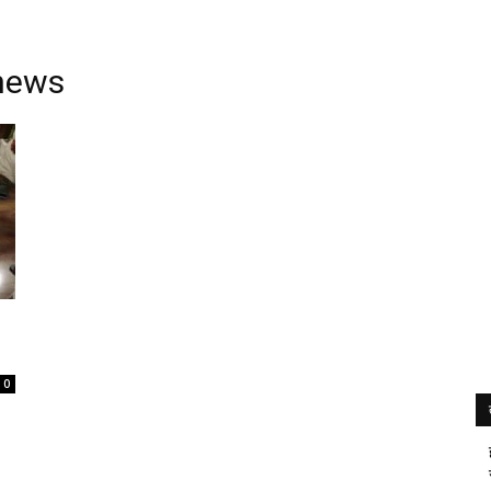
news
0