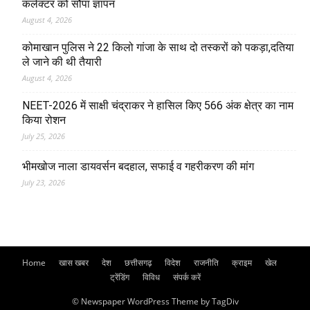
कलेक्टर को सौंपा ज्ञापन
August 4, 2026
कोमाखान पुलिस ने 22 किलो गांजा के साथ दो तस्करों को पकड़ा,दतिया
ले जाने की थी तैयारी
August 4, 2026
NEET-2026 में साक्षी चंद्राकर ने हासिल किए 566 अंक क्षेत्र का नाम
किया रोशन
July 25, 2026
भीमखोज नाला डायवर्सन बदहाल, सफाई व गहरीकरण की मांग
July 23, 2026
Home
खास खबर
देश
छत्तीसगढ़
विदेश
राजनीति
क्राइम
खेल
ट्रेंडिंग
विविध
संपर्क करें
© Newspaper WordPress Theme by TagDiv