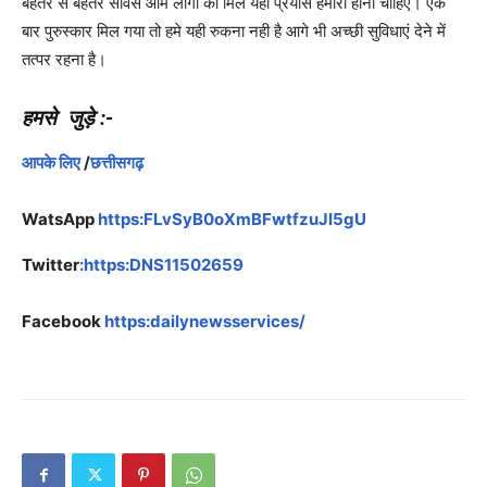
बेहतर से बेहतर सर्विस आम लोगों को मिले यही प्रयास हमारी होनी चाहिए। एक
बार पुरुस्कार मिल गया तो हमे यही रुकना नही है आगे भी अच्छी सुविधाएं देने में
तत्पर रहना है।
हमसे जुड़े :-
आपके लिए
/
छत्तीसगढ़
WatsApp
https:FLvSyB0oXmBFwtfzuJl5gU
Twitter
:https:DNS11502659
Facebook
https:dailynewsservices/