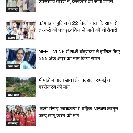
उपसरपंच तारेश ने, कलेक्टर को सौंपा ज्ञापन
छत्तीसगढ़
कोमाखान पुलिस ने 22 किलो गांजा के साथ दो
तस्करों को पकड़ा,दतिया ले जाने की थी तैयारी
क्राइम
NEET-2026 में साक्षी चंद्राकर ने हासिल किए
566 अंक क्षेत्र का नाम किया रोशन
खास खबर
भीमखोज नाला डायवर्सन बदहाल, सफाई व
गहरीकरण की मांग
खास खबर
‘चलो संसद’ कार्यक्रम में महिला आरक्षण कानून
जल्द लागू करने की मांग
छत्तीसगढ़