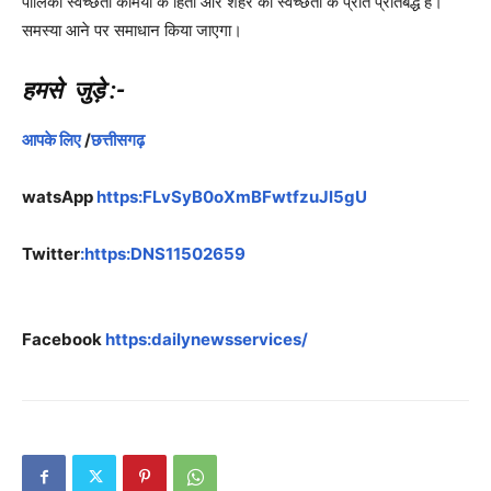
पालिका स्वच्छता कर्मियों के हितों और शहर की स्वच्छता के प्रति प्रतिबद्ध है।
समस्या आने पर समाधान किया जाएगा।
हमसे जुड़े :-
आपके लिए
/
छत्तीसगढ़
watsApp
https:FLvSyB0oXmBFwtfzuJl5gU
Twitter
:https:DNS11502659
Facebook
https:dailynewsservices/