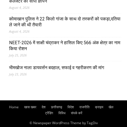
कलेक्टर को सौंपा ज्ञापन
August 4, 2026
कोमाखान पुलिस ने 22 किलो गांजा के साथ दो तस्करों को पकड़ा,दतिया
ले जाने की थी तैयारी
August 4, 2026
NEET-2026 में साक्षी चंद्राकर ने हासिल किए 566 अंक क्षेत्र का नाम
किया रोशन
July 25, 2026
भीमखोज नाला डायवर्सन बदहाल, सफाई व गहरीकरण की मांग
July 23, 2026
Home
खास खबर
देश
छत्तीसगढ़
विदेश
राजनीति
क्राइम
खेल
ट्रेंडिंग
विविध
संपर्क करें
© Newspaper WordPress Theme by TagDiv