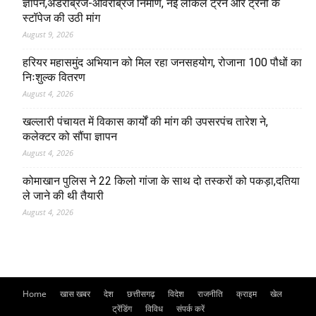
ज्ञापन,अंडरब्रिज-ओवरब्रिज निर्माण, नई लोकल ट्रेन और ट्रेनों के
स्टॉपेज की उठी मांग
August 9, 2026
हरियर महासमुंद अभियान को मिल रहा जनसहयोग, रोजाना 100 पौधों का
निःशुल्क वितरण
August 4, 2026
खल्लारी पंचायत में विकास कार्यों की मांग की उपसरपंच तारेश ने,
कलेक्टर को सौंपा ज्ञापन
August 4, 2026
कोमाखान पुलिस ने 22 किलो गांजा के साथ दो तस्करों को पकड़ा,दतिया
ले जाने की थी तैयारी
August 4, 2026
Home
खास खबर
देश
छत्तीसगढ़
विदेश
राजनीति
क्राइम
खेल
ट्रेंडिंग
विविध
संपर्क करें