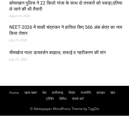
कोमाखान पुलिस ने 22 किलो गांजा के साथ दो तस्करों को पकड़ा,दतिया
ले जाने की थी तैयारी
August 4, 2026
NEET-2026 में साक्षी चंद्राकर ने हासिल किए 566 अंक क्षेत्र का नाम
किया रोशन
July 25, 2026
भीमखोज नाला डायवर्सन बदहाल, सफाई व गहरीकरण की मांग
July 23, 2026
Home
खास खबर
देश
छत्तीसगढ़
विदेश
राजनीति
क्राइम
खेल
ट्रेंडिंग
विविध
संपर्क करें
© Newspaper WordPress Theme by TagDiv