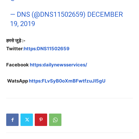
— DNS (@DNS11502659)
DECEMBER
19, 2019
हमसे जुड़े :-
Twitter
:https:DNS11502659
Facebook
https:dailynewsservices/
WatsApp
https:FLvSyB0oXmBFwtfzuJl5gU