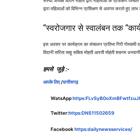
संस्था अध्यक्ष विपिन मोहती द्वारा महिलाओं के प्रशिक्षण पश्
द्वारा महिलाओं को विभिन्न प्रशिक्षण से अवगत कराते हुए लाभ 
“स्वरोजगार से स्वालंबन तक “का
इस अवसर पर कार्यक्रम का संचालन प्रतिभा गिरी गोस्वामी व आ
विदानी सरिता साहू सबिता मोहती आरती मोहंती शबनम धनवानी अ
हमसे जुड़े :-
आपके लिए
/
छत्तीसगढ़
WatsApp
https:FLvSyB0oXmBFwtfzuJ
Twitter
:https:DNS11502659
Facebook
https:dailynewsservices/