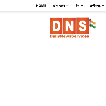
HOME
खास खबर
देश
छत्तीसगढ़
डेली
न्यूज़
सर्विसेज