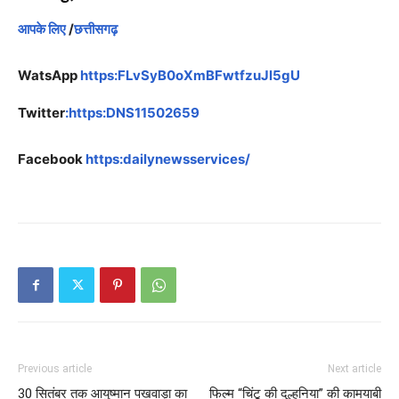
आपके लिए
/
छत्तीसगढ़
WatsApp
https:FLvSyB0oXmBFwtfzuJl5gU
Twitter
:https:DNS11502659
Facebook
https:dailynewsservices/
Previous article
Next article
30 सितंबर तक आयुष्मान पखवाड़ा का
फिल्म “चिंटू की दुल्हनिया” की कामयाबी