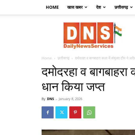
HOME
खास खबर
देश
छत्तीसगढ़
डेली
न्यूज़
सर्विसेज
Home
छत्तीसगढ़
दमोदरहा व बागबाहरा कला में संयुक्त टीम ने अव
दमोदरहा व बागबाहरा कल
धान किया जप्त
By
DNS
-
January 8, 2026