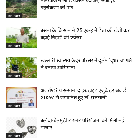
भीमखोज नाला डायवर्सन बदहाल, सफाई व
गहरीकरण की मांग
खास खबर
बसना के किसान ने 25 एकड़ में ढेंचा की खेती कर
बढ़ाई मिट्टी की उर्वरता
खास खबर
खल्लारी स्वास्थ्य केंद्र परिसर में दुर्लभ ‘दूधराज’ पक्षी
ने बनाया आशियाना
खास खबर
अंतर्राष्ट्रीय सम्मान ‘द इरुडाइट एजुकेटर अवार्ड
2026’ से सम्मानित हुए डॉ. छतलानी
खास खबर
बलौदा-बेलमुंडी डायमंड परियोजना को मिली नई
रफ्तार
खास खबर