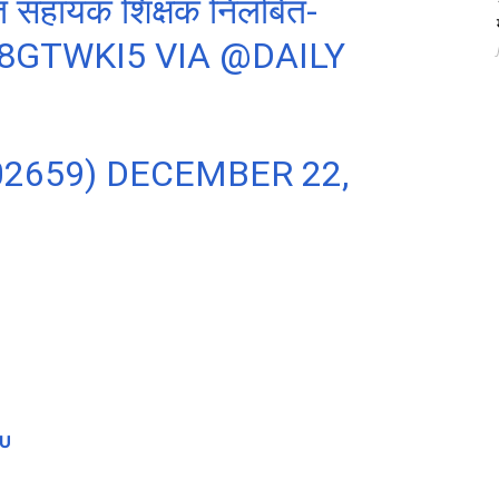
थित सहायक शिक्षक निलंबित-
L8GTWKI5
VIA
@DAILY
02659)
DECEMBER 22,
gU