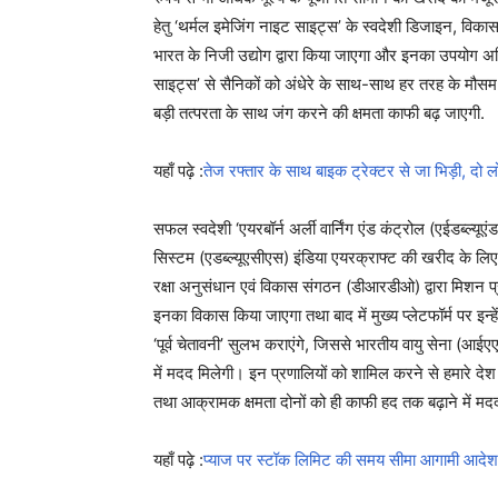
हेतु ‘थर्मल इमेजिंग नाइट साइट्स’ के स्‍वदेशी डिजाइन, विकास
भारत के निजी उद्योग द्वारा किया जाएगा और इनका उपयोग अग्रि
साइट्स’ से सैनिकों को अंधेरे के साथ-साथ हर तरह के मौसम में
बड़ी तत्‍परता के साथ जंग करने की क्षमता काफी बढ़ जाएगी.
यहाँ पढ़े :
तेज रफ्तार के साथ बाइक ट्रेक्टर से जा भिड़ी, दो ल
सफल स्‍वदेशी ‘एयरबॉर्न अर्ली वार्निंग एंड कंट्रोल (एईडब्‍ल्‍यूए
सिस्‍टम (एडब्‍ल्‍यूएसीएस) इंडिया एयरक्राफ्ट की खरीद के लिए
रक्षा अनुसंधान एवं विकास संगठन (डीआरडीओ) द्वारा मिशन प्
इनका विकास किया जाएगा तथा बाद में मुख्‍य प्‍लेटफॉर्म पर इन्
‘पूर्व चेतावनी’ सुलभ कराएंगे, जिससे भारतीय वायु सेना (आईएएफ
में मदद मिलेगी। इन प्रणालियों को शामिल करने से हमारे दे
तथा आक्रामक क्षमता दोनों को ही काफी हद तक बढ़ाने में मदद
यहाँ पढ़े :
प्याज पर स्टॉक लिमिट की समय सीमा आगामी आदेश 