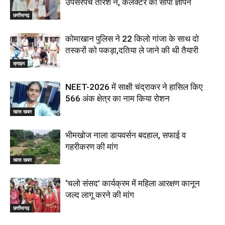
उपसरपंच तारेश ने, कलेक्टर को सौंपा ज्ञापन
छत्तीसगढ़
कोमाखान पुलिस ने 22 किलो गांजा के साथ दो
तस्करों को पकड़ा,दतिया ले जाने की थी तैयारी
क्राइम
NEET-2026 में साक्षी चंद्राकर ने हासिल किए
566 अंक क्षेत्र का नाम किया रोशन
खास खबर
भीमखोज नाला डायवर्सन बदहाल, सफाई व
गहरीकरण की मांग
खास खबर
‘चलो संसद’ कार्यक्रम में महिला आरक्षण कानून
जल्द लागू करने की मांग
छत्तीसगढ़