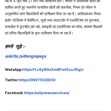
मई से 4 जून तक 21 दिन तक आयोजित होंगे। शिविर में ओलम्पिक खेलों को
शामिल करते हुए स्थानीय प्रचलित खेलों की तकनीक, नियम एवं जीवन मे
अनुशासित रहने खिलाडियों को प्रशिक्षण दिया जा रहा है। बलौदाबाजार स्थित
इंडोर स्टेडियम में बैडमिंटन, जुडो तथा आउटडोर में एथलेटिक्स एवं फुटबाल,
कसडोल में फुटबॉल,खो-खो, कबड्डी एवं एथलेटिक्स का कोच, व्यायाम शिक्षकों
एवं वरिष्ठ खिलाड़ियों के द्वारा प्रशिक्षण दिया जा रहा है।
हमसे जुड़े :-
आपके लिए
/
छत्तीसगढ़
/
महासमुन्द
WatsApp
https:FLvSyB0oXmBFwtfzuJl5gU
Twitter
:https:DNS11502659
Facebook
https:dailynewsservices/