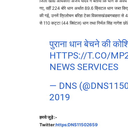
जिला खाद्य अधिकारी अजय यादव ने बताया कि धान के अवैध प
गए, वहीं 224 बोरे धान अर्थात 89.6 कि्ंवटल धान जब्त किए 
की गई, उनमें त्रिलोचन बरिहा टेका विकासखंडबागबाहरा से 4
से 110 कट्टा (44 क्विंटल) धान तथा निर्मल सिंह नागेश छ
पुराना धान बेचने की को
HTTPS://T.CO/MP
NEWS SERVICES
— DNS (@DNS115
2019
हमसे जुड़े :-
Twitter
:https:DNS11502659