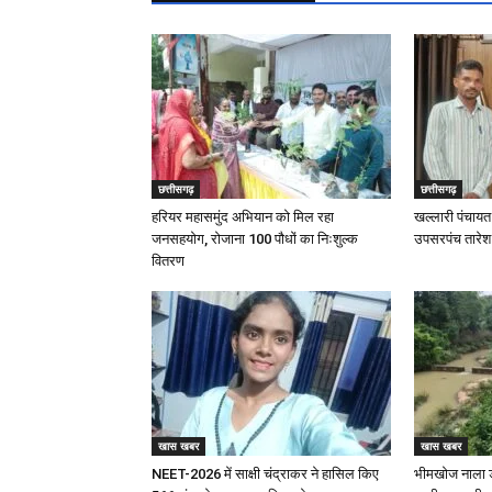
छत्तीसगढ़
छत्तीसगढ़
हरियर महासमुंद अभियान को मिल रहा
खल्लारी पंचायत 
जनसहयोग, रोजाना 100 पौधों का निःशुल्क
उपसरपंच तारेश न
वितरण
खास खबर
खास खबर
NEET-2026 में साक्षी चंद्राकर ने हासिल किए
भीमखोज नाला ड