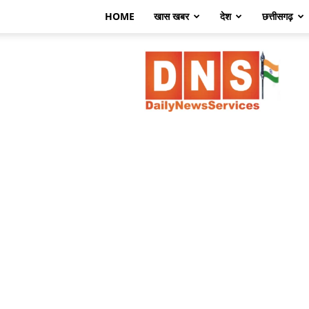
HOME
खास खबर
देश
छत्तीसगढ़
डेली
न्यूज़
सर्विसेज