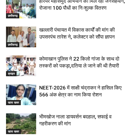
हरियर महासमुंद अभियान को मिल रहा जनसहयोग,
रोजाना 100 पौधों का निःशुल्क वितरण
छत्तीसगढ़
खल्लारी पंचायत में विकास कार्यों की मांग की
उपसरपंच तारेश ने, कलेक्टर को सौंपा ज्ञापन
छत्तीसगढ़
कोमाखान पुलिस ने 22 किलो गांजा के साथ दो
तस्करों को पकड़ा,दतिया ले जाने की थी तैयारी
क्राइम
NEET-2026 में साक्षी चंद्राकर ने हासिल किए
566 अंक क्षेत्र का नाम किया रोशन
खास खबर
भीमखोज नाला डायवर्सन बदहाल, सफाई व
गहरीकरण की मांग
खास खबर