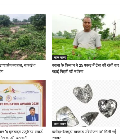
खास खबर
ायवर्सन बदहाल, सफाई व
बसना के किसान ने 25 एकड़ में ढेंचा की खेती कर
ांग
बढ़ाई मिट्टी की उर्वरता
खास खबर
म्मान ‘द इरुडाइट एजुकेटर अवार्ड
बलौदा-बेलमुंडी डायमंड परियोजना को मिली नई
नित हुए डॉ. छतलानी
रफ्तार