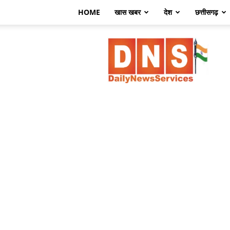
HOME
खास खबर
देश
छत्तीसगढ़
डेली
न्यूज़
सर्विसेज