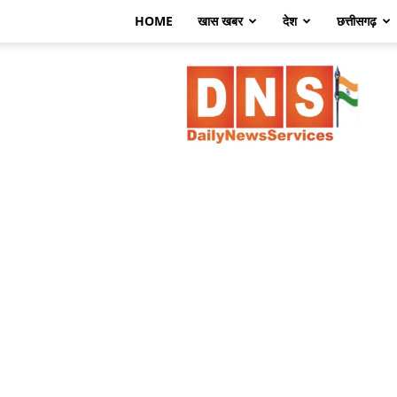
HOME
खास खबर
देश
छत्तीसगढ़
डेली
न्यूज़
सर्विसेज