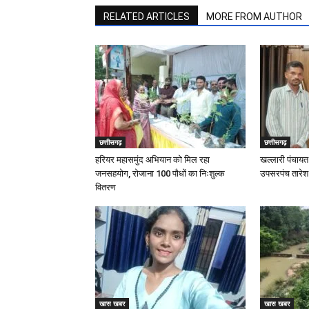
RELATED ARTICLES
MORE FROM AUTHOR
छत्तीसगढ़
छत्तीसगढ़
हरियर महासमुंद अभियान को मिल रहा
खल्लारी पंचायत 
जनसहयोग, रोजाना 100 पौधों का निःशुल्क
उपसरपंच तारेश न
वितरण
खास खबर
खास खबर