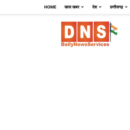
HOME
खास खबर
देश
छत्तीसगढ़
डेली
न्यूज़
सर्विसेज