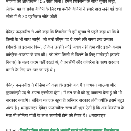
भाजपा को अधिकतम 105 सीटें मिलीं।
हमने शिवसेना के साथ चुनाव लड़ा,
लेकिन यह जनादेश बीजेपी के लिए था क्योंकि बीजेपी ने हमारे द्वारा लड़ी गई सभी
सीटों में से 70 प्रतिशत सीटें जीतीं
देवेंद्र फड़नवीस ने आगे कहा कि शिवसेना ने हमें चुनाव से पहले कहा था कि वे
किसी के भी साथ जाएंगे, जो उन्हें सीएम पद दे.
हमने लंबे समय तक उनका
(शिवसेना) इंतजार किया, लेकिन उन्होंने कोई जवाब नहीं दिया और इसके बजाय
कांग्रेस-राकांपा से बात की।
जो लोग किसी से मिलने के लिए मातोश्री (ठाकरे
निवास) के बाहर कदम नहीं रखते थे, वे एनसीपी और कांग्रेस के साथ सरकार
बनाने के लिए घर-घर जा रहे थे।
देवेंद्र फड़नवीस ने मीडिया को कहा कि इसके बाद मैं राजभवन जाऊंगा और
मुख्यमंत्री पद से अपना इस्तीफा दूंगा। मैं उन सभी को शुभकामना देता हूं जो भी
सरकार बनाएंगे। लेकिन यह एक बहुत ही अस्थिर सरकार होगी क्योंकि इसमें बहुत
अंतर है।
#महाराष्ट्र
देवेंद्र फड़नवीस: सत्ता की भूख ऐसी है कि अब शिवसेना के
नेता भी सोनिया गांधी के साथ सहयोगी होने को तैयार हैं।
#महाराष्ट्र
https;-
दिल्ली पुलिस स्पेशल सेल ने आतंकी हमले को किया नाकाम,विस्फोटक