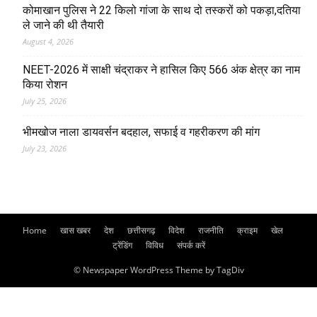
कोमाखान पुलिस ने 22 किलो गांजा के साथ दो तस्करों को पकड़ा,दतिया
ले जाने की थी तैयारी
August 4, 2026
NEET-2026 में साक्षी चंद्राकर ने हासिल किए 566 अंक क्षेत्र का नाम
किया रोशन
July 25, 2026
भीमखोज नाला डायवर्सन बदहाल, सफाई व गहरीकरण की मांग
July 23, 2026
Home
खास खबर
देश
छत्तीसगढ़
विदेश
राजनीति
क्राइम
खेल
ट्रेंडिंग
विविध
संपर्क करें
© Newspaper WordPress Theme by TagDiv